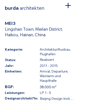
burda
architekten
MEI3
Lingshan Town, Meilan District,
Haikou, Hainan, China
Kategorie:
Architektur/Ausbau,
Flughafen
Realisiert
Status:
Jahr:
2011 - 2015
Einheiten:
Arrival, Departure,
Westarm und
Haupthalle
BGF:
38.000 m²
Leistungen:
LP 1 - 5
Designarchitekt*In:
Beijing Design Institute, i-tect - intel