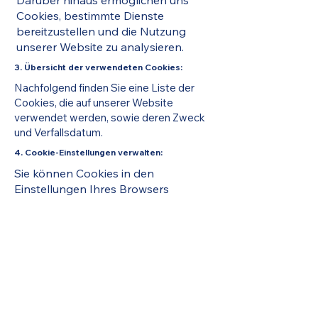
Darüber hinaus ermöglichen uns
Cookies, bestimmte Dienste
bereitzustellen und die Nutzung
unserer Website zu analysieren.
3. Übersicht der verwendeten Cookies:
Nachfolgend finden Sie eine Liste der
Cookies, die auf unserer Website
verwendet werden, sowie deren Zweck
und Verfallsdatum.
4. Cookie-Einstellungen verwalten:
Sie können Cookies in den
Einstellungen Ihres Browsers
verwalten, löschen oder blockieren.
Beachten Sie jedoch, dass das
Deaktivieren von Cookies bestimmte
Funktionen der Website
beeinträchtigen kann. Besuchen Sie
die folgenden Links, um weitere
Informationen zur Verwaltung von
Cookies in Ihrem Browser zu