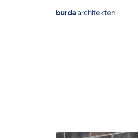
burda
architekten
Über uns
+25
+80
Jahre
erfolgreiche
Erfahrung
Projekte